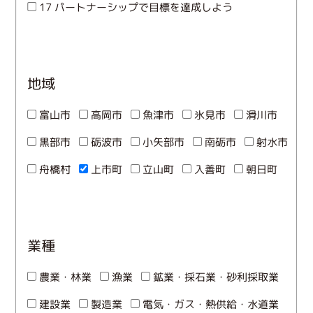
17 パートナーシップで目標を達成しよう
地域
富山市
高岡市
魚津市
氷見市
滑川市
黒部市
砺波市
小矢部市
南砺市
射水市
舟橋村
上市町
立山町
入善町
朝日町
業種
農業・林業
漁業
鉱業・採石業・砂利採取業
建設業
製造業
電気・ガス・熱供給・水道業