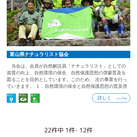
富山県ナチュラリスト協会
当会は、会員が自然解説員「ナチュラリスト」としての
資質の向上、自然環境の保全、自然保護思想の啓蒙普及を
図ることを目的としています。このため、 次の事業を行っ
ていきます。 １．自然環境の保全と自然保護思想の普及啓
発のための調査研究と発表 ２．自然観察会や講演会等の自
詳しく
然保護思想の普及活動 ３．県内外及び海外の関係団体との
交流及び情報交換
22件中 1件- 12件