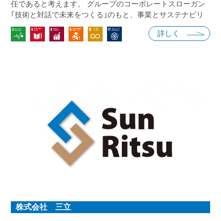
任であると考えます。 グループのコーポレートスローガン
｢技術と対話で未来をつくる｣のもと、事業とサステナビリ
ティの両側面から経済価値および環境・社会価値を追求す
詳しく
ることにより、SDGs達成にも寄与するとともに、安全・快
適で活力ある持続可能な社会の実現と当社の持続的な発展
の両立をめざします。
株式会社 三立