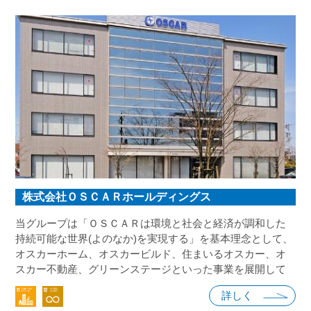
株式会社ＯＳＣＡＲホールディングス
当グループは「ＯＳＣＡＲは環境と社会と経済が調和した
持続可能な世界(よのなか)を実現する」を基本理念として、
オスカーホーム、オスカービルド、住まいるオスカー、オ
スカー不動産、グリーンステージといった事業を展開して
います。 ＳＤＧｓの主旨に賛同し、私たちの事業活動を地
詳しく
域の社会的課題の解決と地域経済の発展につなげ、お客様