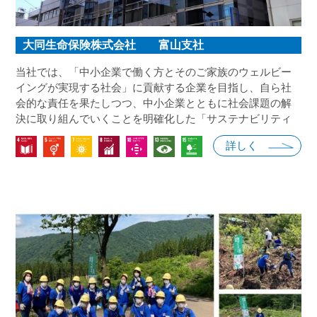
大同生命保険株式会社 富山支社
当社では、「中小企業で働く方とそのご家族のウェルビー
イングが実現する社会」に貢献する企業を目指し、自ら社
会的な責任を果たしつつ、中小企業とともに社会課題の解
決に取り組んでいくことを明確化した「サステナビリティ
推進計画」を2023年3月に策定しました。 本計画のもと、
詳しく
中小企業が抱える幅広い社会課題の解決に貢献するととも
に、中小企業の永続的発展を通じた「サステナブルな社
会」の実現に貢献していきます。