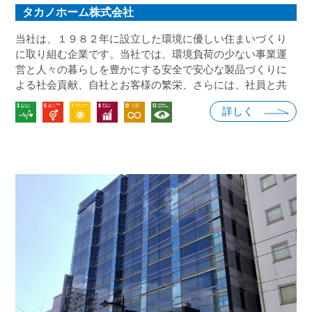
タカノホーム株式会社
当社は、１９８２年に設立した環境に優しい住まいづくり
に取り組む企業です。当社では、環境負荷の少ない事業運
営と人々の暮らしを豊かにする安全で安心な製品づくりに
よる社会貢献、自社とお客様の繁栄、さらには、社員と共
に成長する事業経営に努めて参ります。 環境先進企業とし
詳しく
て、地域社会、お客様、社員と共に発展する企業として、
当社の経営理念を基本にＳＤＧs宣言をし、誰一人取り残さ
ない持続可能な社会の実現に向けて、取組みを進めます。