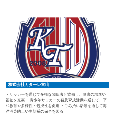
に豊かな住まいを提供することにより循環型住替え社会を
促進し、持続可能な社会の実現に努めてまいります。
株式会社カターレ富山
・サッカーを通じて多様な関係者と協働し、健康の増進や
福祉を充実 ・青少年サッカーの普及育成活動を通じて、平
和教育や多様性・包摂性を促進 ・ごみ拾い活動を通じて海
洋汚染防止や生態系の保全を図る