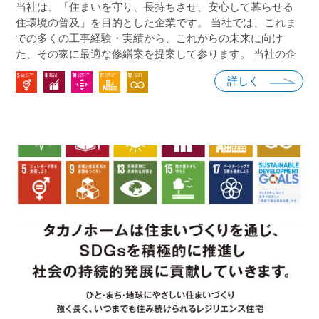
当社は、「住まいを守り、長持ちさせ、安心して暮らせる
住環境の普及」を目的とした企業です。 当社では、これま
での多くの工事経験・実績から、これからの未来に向け
た、その家に最適な修繕案を提案して参ります。 当社の企
業目的を基にSDGsの目標を企業活動に取り入れ、具体化し
詳しく
た取組みを進めていくことで、誰一人取り残さない持続可
能な社会の実現を目指します。