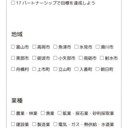
17 パートナーシップで目標を達成しよう
地域
富山市
高岡市
魚津市
氷見市
滑川市
黒部市
砺波市
小矢部市
南砺市
射水市
舟橋村
上市町
立山町
入善町
朝日町
業種
農業・林業
漁業
鉱業・採石業・砂利採取業
建設業
製造業
電気・ガス・熱供給・水道業