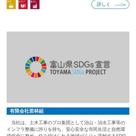
詳しく
お客様、社員と共に発展する団体として、当法人の経営理
念を基本にＳＤＧs宣言をし、誰一人取り残さない持続可能
な社会の実現に向けて、取組みを進めます。
有限会社若林組
当社は、土木工事のプロ集団として治山・治水工事等の
インフラ整備に誇りを持ち、安心安全な市民生活と自然環
境保全に努め、住み続けられる地域づくりへ貢献するSDG