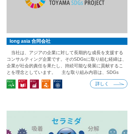
long asia 合同会社
当社は、アジアの企業に対して長期的な成長を支援する
コンサルティング企業です。そのSDGsに取り組む経緯は、
企業が社会的責任を果たし、持続可能な発展に貢献するこ
とを理念としています。 主な取り組み内容は、SDGs
8（働きがいも経済成長）に関連し、企業の成長を通じて雇
詳しく
用創出や経済成長の機会を提供することです。 また、
SDGs 9（産業、技術革新、インフラ）にも注力し、DX
化・MAのアドバイスを通じて技術革新とインフラ整備を支
援しています。 さらに、SDGs 17（目標達成のためのパ
ートナーシップ）にも取り組み、お客様との継続的なパー
トナーシップを築きながら、市場の変化に柔軟に対応し、
SDGsの達成に向けた取り組みを推進しています。 健康
と福祉（SDGs 3）にも配慮し、DX導入後のフォローアッ