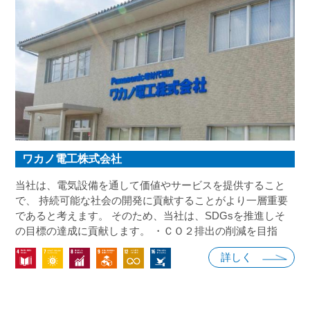
ワカノ電工株式会社
当社は、電気設備を通して価値やサービスを提供すること
で、 持続可能な社会の開発に貢献することがより一層重要
であると考えます。 そのため、当社は、SDGsを推進しそ
の目標の達成に貢献します。 ・ＣＯ２排出の削減を目指
し、再生可能エネルギーの推進に取り組んでいます。 ・生
詳しく
産性の向上を図るために、業務にデジタル化やオンライン
化の導入・推進を行います。 ・経営方針を社内で共有し周
知しています。行動規範をベースとした、コンプライアン
ス意識の向上に努めていきます。