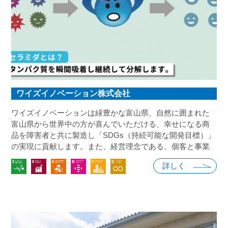
プを通じて、労働者の健康と福祉に貢献しています。 さ
らに、質の高い教育（SDGs 4）も重視し、お客様に対する
経験と専門知識を活かし、教育的なアドバイスやトレーニ
ングを提供しています。 このような取り組みを通じて、
会社はアジアの企業が世界市場で競争力を持つための戦略
的なパートナーとして成長し、信頼される存在として地位
を築いていきたいと考えています。
ワイズイノベーション株式会社
ワイズイノベーションは緑豊かな富山県、自然に囲まれた
富山県から世界中の方が喜んでいただける、幸せになる商
品を障害者と共に製造し「SDGs（持続可能な開発目標）」
の実現に貢献します。また、経営理念である、個客と事業
を通じて、自他実現を追求する。次世代に継承する革新企
詳しく
業価値を創造し社会に貢献します。