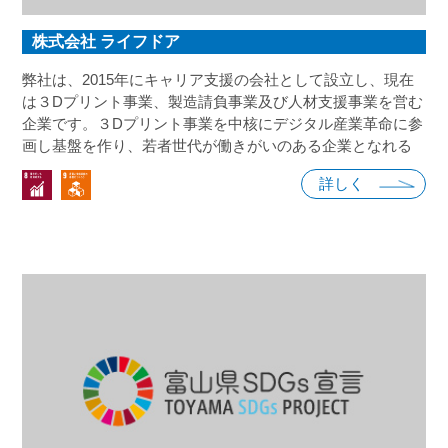
株式会社 ライフドア
弊社は、2015年にキャリア支援の会社として設立し、現在
は３Dプリント事業、製造請負事業及び人材支援事業を営む
企業です。３Dプリント事業を中核にデジタル産業革命に参
画し基盤を作り、若者世代が働きがいのある企業となれる
よう日々研鑽に努めております。環境先進企業として、３D
詳しく
プリントの特長を活かしたものづくり、社会への普及を通
じて、地域社会、お客様、社員と共に発展する企業とし
て、当社の経営理念を基本にSDGｓ宣言をし、誰一人取り
残さない持続可能な社会の実現に向けて、取組みを進めま
す。