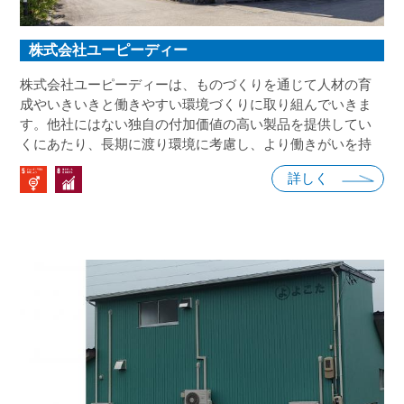
株式会社ユーピーディー
株式会社ユーピーディーは、ものづくりを通じて人材の育
成やいきいきと働きやすい環境づくりに取り組んでいきま
す。他社にはない独自の付加価値の高い製品を提供してい
くにあたり、長期に渡り環境に考慮し、より働きがいを持
ち前向きに仕事に取り組む人材の育成・確保が重要課題と
詳しく
考え、働きがいのある環境、平等な労働環境の整備等に努
めます。