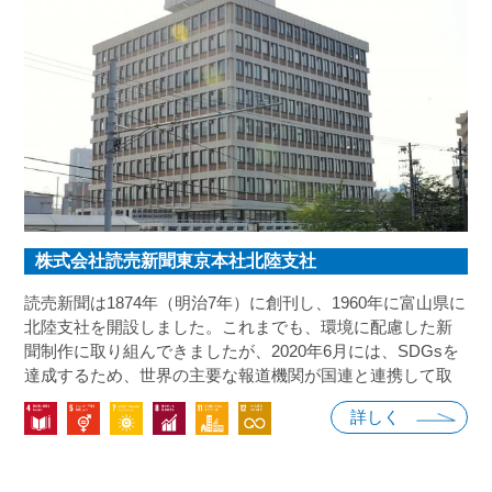
株式会社読売新聞東京本社北陸支社
読売新聞は1874年（明治7年）に創刊し、1960年に富山県に
北陸支社を開設しました。これまでも、環境に配慮した新
聞制作に取り組んできましたが、2020年6月には、SDGsを
達成するため、世界の主要な報道機関が国連と連携して取
り組む「SDGメディア・コンパクト」に参加し、太陽光発
詳しく
電や電気（EV）トラックの導入も進めています。富山県で
も、主に報道を通じて、地域課題の解決に取り組んでいき
ます。