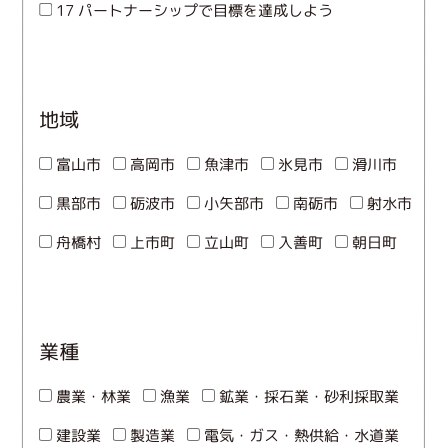
17 パートナーシップで目標を達成しよう
地域
富山市
高岡市
魚津市
氷見市
滑川市
黒部市
砺波市
小矢部市
南砺市
射水市
舟橋村
上市町
立山町
入善町
朝日町
業種
農業・林業
漁業
鉱業・採石業・砂利採取業
建設業
製造業
電気・ガス・熱供給・水道業