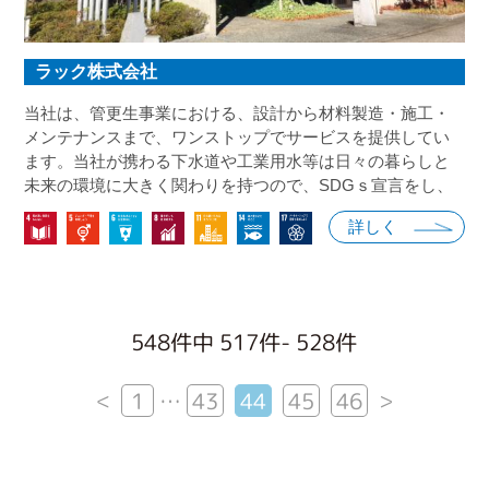
ラック株式会社
当社は、管更生事業における、設計から材料製造・施工・
メンテナンスまで、ワンストップでサービスを提供してい
ます。当社が携わる下水道や工業用水等は日々の暮らしと
未来の環境に大きく関わりを持つので、SDGｓ宣言をし、
持続可能な社会の実現に向けて、取り組みを進めて行きま
詳しく
す。
548件中 517件- 528件
<
>
1
…
43
44
45
46