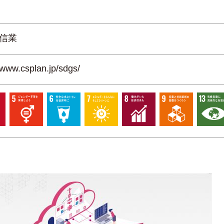
信業
/www.csplan.jp/sdgs/