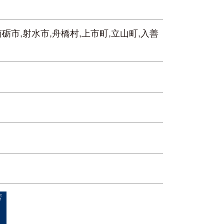
南砺市,射水市,舟橋村,上市町,立山町,入善