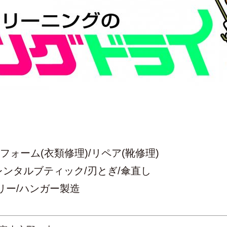
ォーム(衣類修理)/リペア(靴修理)
レンタルブティック/刃とぎ/傘直し
ドリー/ハンガー製造