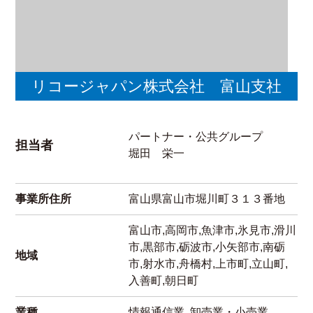
リコージャパン株式会社 富山支社
パートナー・公共グループ
担当者
堀田 栄一
事業所住所
富山県富山市堀川町３１３番地
富山市,高岡市,魚津市,氷見市,滑川
市,黒部市,砺波市,小矢部市,南砺
地域
市,射水市,舟橋村,上市町,立山町,
入善町,朝日町
業種
情報通信業, 卸売業・小売業