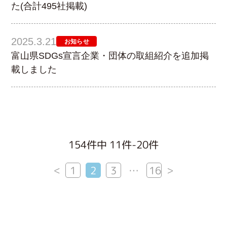
た(合計495社掲載)
2025.3.21
お知らせ
富山県SDGs宣言企業・団体の取組紹介を追加掲
載しました
154件中 11件-20件
<
>
1
2
3
…
16