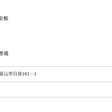
全般
整備
富山市日俣161－1