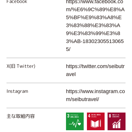
Facebook
https://www.facebook.co
m/%E6%9C%89%E8%A
5%BF%E9%83%A8%E
3%83%88%E3%83%A
9%E3%83%99%E3%8
3%AB-18302305513065
5/
X(旧 Twitter)
https://twitter.com/seibutr
avel
Instagram
https://www.instagram.co
m/seibutravel/
主な取組内容